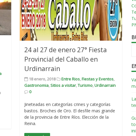
Co
T
T
PN
B
24 al 27 de enero 27° Fiesta
Provincial del Caballo en
E
Urdinarrain
a
18 enero, 2018
Entre Rios
,
Fiestas y Eventos
,
Va
Gastronomia
,
Sitios a visitar
,
Turismo
,
Urdinarrain
má
0
a
La
Jineteadas en categorías crines y categorías
te
bastos. Broches de Oro. El desfile mas grande
de la provincia de Entre Ríos. Elección de la
Gu
Reina.
to
in