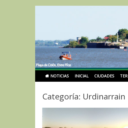
Skip
to
content
Noticias Turismoentr
NOTICIAS
INICIAL
CIUDADES
TE
Categoría: Urdinarrain