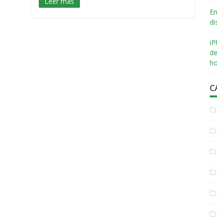
Leer más
En
di
iP
de
ho
C