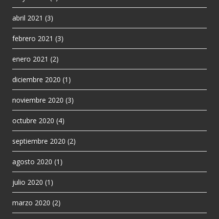
abril 2021
(3)
febrero 2021
(3)
enero 2021
(2)
diciembre 2020
(1)
noviembre 2020
(3)
octubre 2020
(4)
septiembre 2020
(2)
agosto 2020
(1)
julio 2020
(1)
marzo 2020
(2)