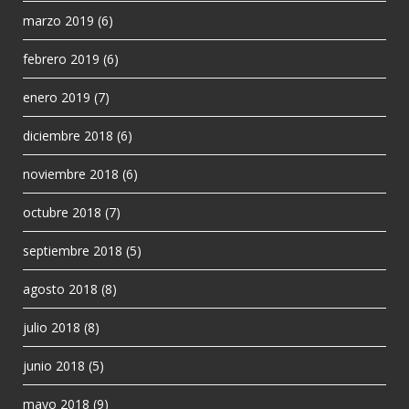
marzo 2019
(6)
febrero 2019
(6)
enero 2019
(7)
diciembre 2018
(6)
noviembre 2018
(6)
octubre 2018
(7)
septiembre 2018
(5)
agosto 2018
(8)
julio 2018
(8)
junio 2018
(5)
mayo 2018
(9)