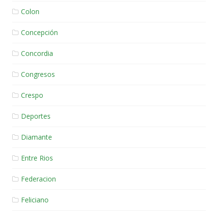
Colon
Concepción
Concordia
Congresos
Crespo
Deportes
Diamante
Entre Rios
Federacion
Feliciano