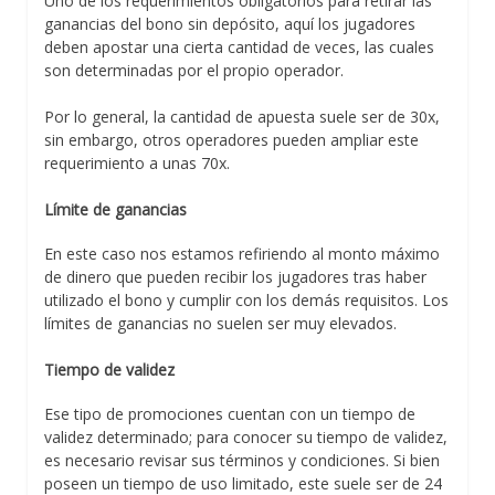
Uno de los requerimientos obligatorios para retirar las
ganancias del bono sin depósito, aquí los jugadores
deben apostar una cierta cantidad de veces, las cuales
son determinadas por el propio operador.
Por lo general, la cantidad de apuesta suele ser de 30x,
sin embargo, otros operadores pueden ampliar este
requerimiento a unas 70x.
Límite de ganancias
En este caso nos estamos refiriendo al monto máximo
de dinero que pueden recibir los jugadores tras haber
utilizado el bono y cumplir con los demás requisitos. Los
límites de ganancias no suelen ser muy elevados.
Tiempo de validez
Ese tipo de promociones cuentan con un tiempo de
validez determinado; para conocer su tiempo de validez,
es necesario revisar sus términos y condiciones. Si bien
poseen un tiempo de uso limitado, este suele ser de 24