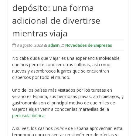
depósito: una forma
adicional de divertirse
mientras viaja
3 agosto, 2023
admin
Novedades de Empresas
No cabe duda que viajar es una experiencia inolvidable
que nos permite conocer otras culturas, así como
nuevos y asombrosos lugares que se encuentran
dispersos por todo el mundo.
Uno de los países más visitados por los turistas en
verano es España, sus hermosas playas, archipiélagos, y
gastronomía son el principal motivo de que miles de
viajeros elijan venir a conocer las maravillas de la
península ibérica
.
A su vez, los casinos
online
de España aprovechan esta
temporada para presentar un sinnúmero de ofertas y