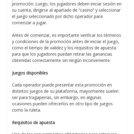
promoción. Luego, los jugadores deben iniciar sesión en
su cuenta, dirigirse al apartado de “casino” y seleccionar
el juego seleccionado por dicho operador para
comenzar a jugar.
Antes de comenzar, es importante verificar los términos
y condiciones de la promoción antes de iniciar el juego,
como el tiempo de validez y los requisitos de apuesta
para que los jugadores puedan retirar las ganancias
obtenidas correctamente sin ningún inconveniente.
Juegos disponibles
Cada operador puede presentar esta promoción en
distintos juegos de su plataforma, mayormente suelen
ser para tragaperras, sin embargo, en algunas
ocasiones pueden ofrecerlos en otro tipo de juegos
como la ruleta.
Requisitos de apuesta