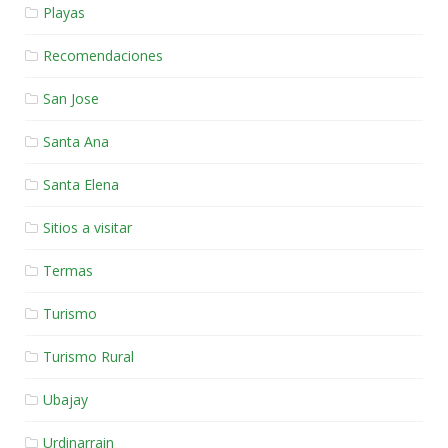
Playas
Recomendaciones
San Jose
Santa Ana
Santa Elena
Sitios a visitar
Termas
Turismo
Turismo Rural
Ubajay
Urdinarrain