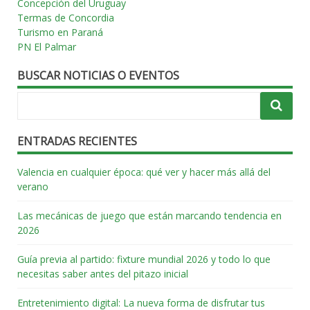
Concepción del Uruguay
Termas de Concordia
Turismo en Paraná
PN El Palmar
BUSCAR NOTICIAS O EVENTOS
ENTRADAS RECIENTES
Valencia en cualquier época: qué ver y hacer más allá del
verano
Las mecánicas de juego que están marcando tendencia en
2026
Guía previa al partido: fixture mundial 2026 y todo lo que
necesitas saber antes del pitazo inicial
Entretenimiento digital: La nueva forma de disfrutar tus