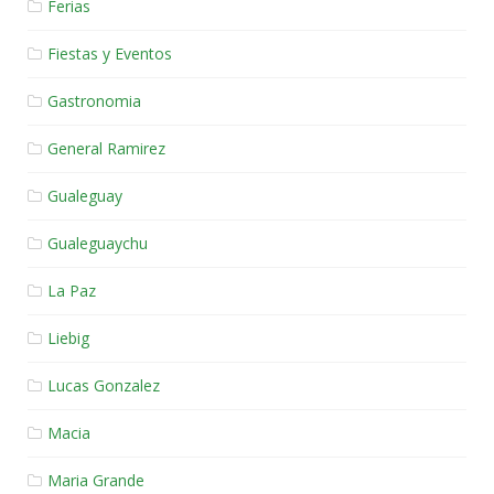
Ferias
Fiestas y Eventos
Gastronomia
General Ramirez
Gualeguay
Gualeguaychu
La Paz
Liebig
Lucas Gonzalez
Macia
Maria Grande