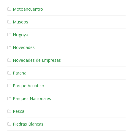
Motoencuentro
Museos
Nogoya
Novedades
Novedades de Empresas
Parana
Parque Acuatico
Parques Nacionales
Pesca
Piedras Blancas