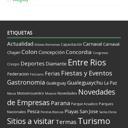
ETIQUETAS
Actualidad
Carnaval
Carnaval
Capacitación
Aldeas Alemanas
Colon
Concordia
Concepción
Chajari
Congresos
Entre Rios
Deportes
Diamante
Crespo
Fiestas y Eventos
Ferias
Federacion
Feliciano
Gastronomia
Gualeguaychu
La Paz
Gualeguay
Novedades
Motoencuentro
Novedades
Macia
Museos
de Empresas
Parana
Parques
Parque Acuatico
Playas
San Jose
Pesca
Nacionales
Piedras Blancas
Santa Elena
Turismo
Sitios a visitar
Termas