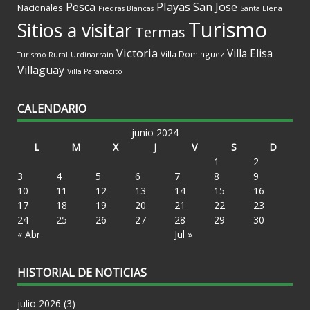
Playas
San Jose
Pesca
Nacionales
Piedras Blancas
Santa Elena
Turismo
Sitios a visitar
Termas
Victoria
Villa Elisa
Villa Dominguez
Turismo Rural
Urdinarrain
Villaguay
Villa Paranacito
CALENDARIO
junio 2024
L
M
X
J
V
S
D
1
2
3
4
5
6
7
8
9
10
11
12
13
14
15
16
17
18
19
20
21
22
23
24
25
26
27
28
29
30
« Abr
Jul »
HISTORIAL DE NOTICIAS
julio 2026
(3)