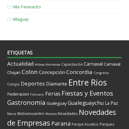
Villa Paranacito
Villaguay
ETIQUETAS
Actualidad
Carnaval
Carnaval
Capacitación
Aldeas Alemanas
Colon
Concordia
Concepción
Chajari
Congresos
Entre Rios
Deportes
Diamante
Crespo
Fiestas y Eventos
Ferias
Federacion
Feliciano
Gastronomia
Gualeguaychu
La Paz
Gualeguay
Novedades
Motoencuentro
Novedades
Macia
Museos
de Empresas
Parana
Parques
Parque Acuatico