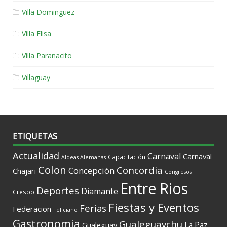
Villa Dominguez
Villa Elisa
Villa Paranacito
Villaguay
ETIQUETAS
Actualidad
Carnaval
Carnaval
Capacitación
Aldeas Alemanas
Colon
Concordia
Concepción
Chajari
Congresos
Entre Rios
Deportes
Diamante
Crespo
Fiestas y Eventos
Ferias
Federacion
Feliciano
Gastronomia
Gualeguaychu
La Paz
Gualeguay