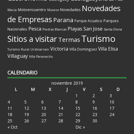
Novedades
Motoencuentro
Novedades
Macia
Museos
de Empresas
Parana
Parques
Parque Acuatico
Playas
San Jose
Pesca
Nacionales
Piedras Blancas
Santa Elena
Turismo
Sitios a visitar
Termas
Victoria
Villa Elisa
Villa Dominguez
Turismo Rural
Urdinarrain
Villaguay
Villa Paranacito
CALENDARIO
noviembre 2019
L
M
X
J
V
S
D
1
2
3
4
5
6
7
8
9
10
11
12
13
14
15
16
17
18
19
20
21
22
23
24
25
26
27
28
29
30
« Oct
Dic »