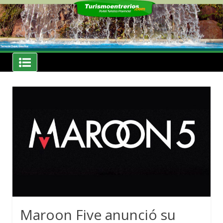
Skip
to
content
Noticias
Turismoentrerios.com
Maroon Five anunció su