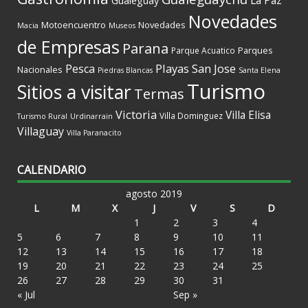
La Paz
Gualeguay
Novedades
Motoencuentro
Novedades
Macia
Museos
de Empresas
Parana
Parques
Parque Acuatico
Playas
San Jose
Pesca
Nacionales
Piedras Blancas
Santa Elena
Turismo
Sitios a visitar
Termas
Victoria
Villa Elisa
Villa Dominguez
Turismo Rural
Urdinarrain
Villaguay
Villa Paranacito
CALENDARIO
agosto 2019
L
M
X
J
V
S
D
1
2
3
4
5
6
7
8
9
10
11
12
13
14
15
16
17
18
19
20
21
22
23
24
25
26
27
28
29
30
31
« Jul
Sep »