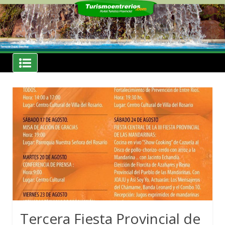
Skip
to
content
Noticias
Turismoentrerios.com
Tercera Fiesta Provincial de