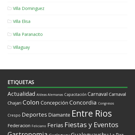
Villa Dominguez
Villa Elisa
Villa Paranacito
Villaguay
ETIQUETAS
Actualidad
Carnaval
Carnaval
Capacitación
Aldeas Alemanas
Colon
Concordia
Concepción
Chajari
Congresos
Entre Rios
Deportes
Diamante
Crespo
Fiestas y Eventos
Ferias
Federacion
Feliciano
Gastronomia
Gualeguaychu