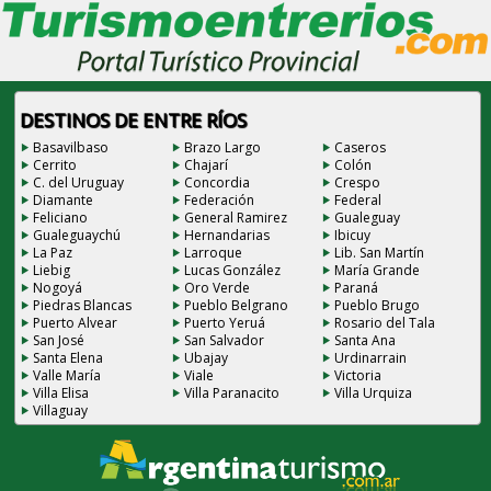
DESTINOS DE ENTRE RÍOS
Basavilbaso
Brazo Largo
Caseros
Cerrito
Chajarí
Colón
C. del Uruguay
Concordia
Crespo
Diamante
Federación
Federal
Feliciano
General Ramirez
Gualeguay
Gualeguaychú
Hernandarias
Ibicuy
La Paz
Larroque
Lib. San Martín
Liebig
Lucas González
María Grande
Nogoyá
Oro Verde
Paraná
Piedras Blancas
Pueblo Belgrano
Pueblo Brugo
Puerto Alvear
Puerto Yeruá
Rosario del Tala
San José
San Salvador
Santa Ana
Santa Elena
Ubajay
Urdinarrain
Valle María
Viale
Victoria
Villa Elisa
Villa Paranacito
Villa Urquiza
Villaguay