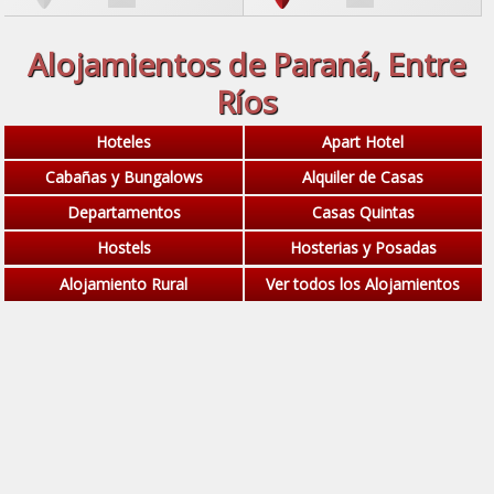
Alojamientos de Paraná, Entre
Ríos
Hoteles
Apart Hotel
Cabañas y Bungalows
Alquiler de Casas
Departamentos
Casas Quintas
Hostels
Hosterias y Posadas
Alojamiento Rural
Ver todos los Alojamientos