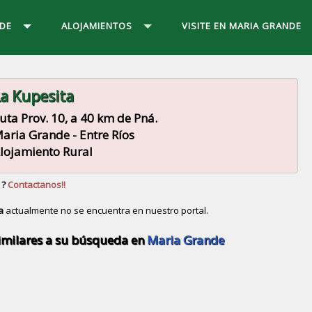
DE
ALOJAMIENTOS
VISITE EN MARIA GRANDE
a Kupesita
uta Prov. 10, a 40 km de Pná.
aria Grande - Entre Ríos
lojamiento Rural
 ?
Contactanos!!
a
actualmente no se encuentra en nuestro portal.
Descubrir alternativas de
Alojamiento Rural
en la ciud
imilares a su búsqueda en
Maria Grande