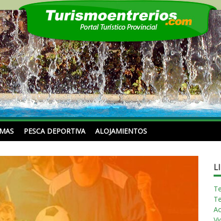
erios.com
RMAS
PESCA DEPORTIVA
ALOJAMIENTOS
L
T
T
Ac
Vi