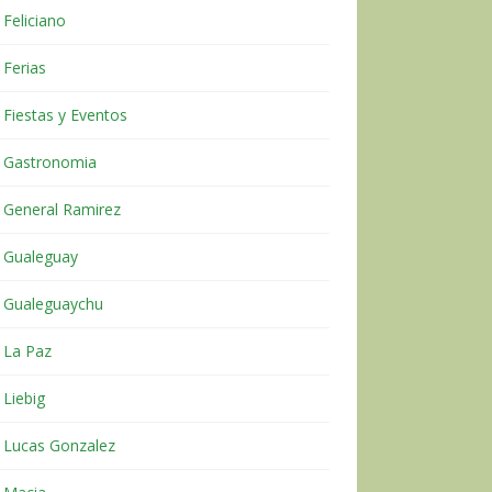
Feliciano
Ferias
Fiestas y Eventos
Gastronomia
General Ramirez
Gualeguay
Gualeguaychu
La Paz
Liebig
Lucas Gonzalez