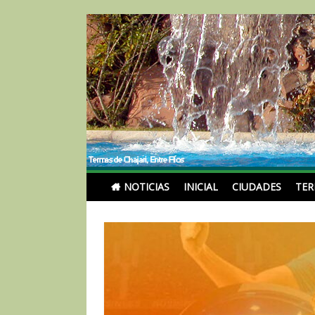
Skip
to
content
Noticias Turismoentr
NOTICIAS
INICIAL
CIUDADES
TE