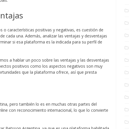
país.
ntajas
 o características positivas y negativas, es cuestión de
d de cada una. Además, analizar las ventajas y desventajas
minar si esa plataforma es la indicada para su perfil de
amos a hablar un poco sobre las ventajas y las desventajas
pectos positivos como los aspectos negativos son muy
rtunidades que la plataforma ofrece, así que presta
ina, pero también lo es en muchas otras partes del
line con reconocimiento internacional, lo que lo convierte
izar Betsson Argentina, ya que es una plataforma habilitada