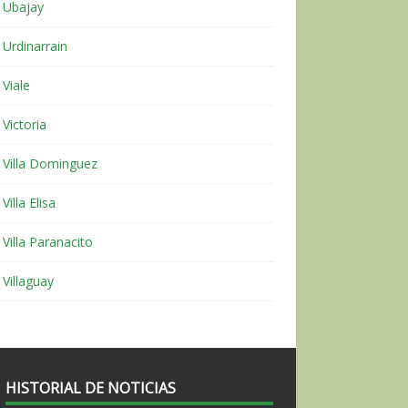
Ubajay
Urdinarrain
Viale
Victoria
Villa Dominguez
Villa Elisa
Villa Paranacito
Villaguay
HISTORIAL DE NOTICIAS