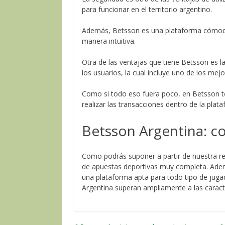
para funcionar en el territorio argentino.
Además, Betsson es una plataforma cómoda,
manera intuitiva.
Otra de las ventajas que tiene Betsson es l
los usuarios, la cual incluye uno de los me
Como si todo eso fuera poco, en Betsson t
realizar las transacciones dentro de la plat
Betsson Argentina: c
Como podrás suponer a partir de nuestra 
de apuestas deportivas muy completa. Adem
una plataforma apta para todo tipo de jugad
Argentina superan ampliamente a las caracte