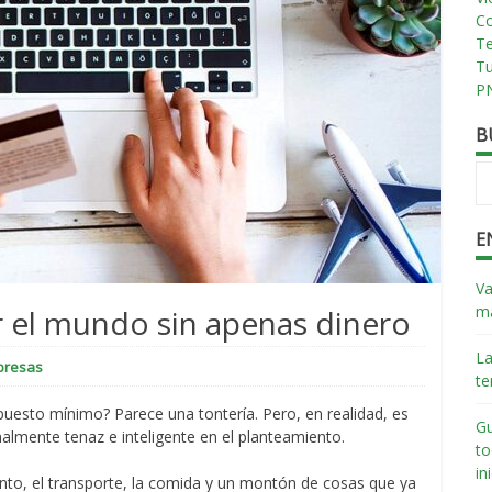
Co
T
T
PN
B
E
Va
má
r el mundo sin apenas dinero
La
presas
te
puesto mínimo? Parece una tontería. Pero, en realidad, es
Gu
almente tenaz e inteligente en el planteamiento.
to
in
iento, el transporte, la comida y un montón de cosas que ya