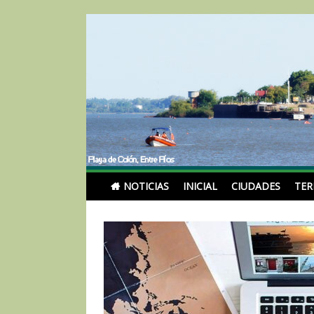
Skip
to
content
Noticias Turismoentr
NOTICIAS
INICIAL
CIUDADES
TE