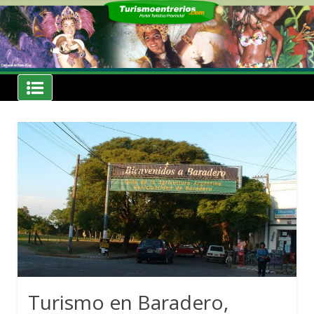
Skip
to
content
Noticias
Turismoentrerios.com
Turismo en Baradero,