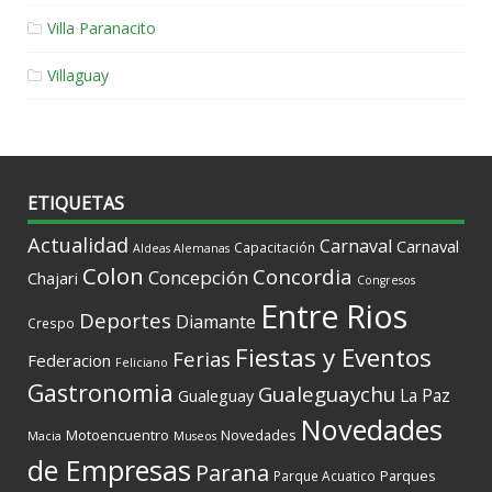
Villa Paranacito
Villaguay
ETIQUETAS
Actualidad
Carnaval
Carnaval
Capacitación
Aldeas Alemanas
Colon
Concordia
Concepción
Chajari
Congresos
Entre Rios
Deportes
Diamante
Crespo
Fiestas y Eventos
Ferias
Federacion
Feliciano
Gastronomia
Gualeguaychu
La Paz
Gualeguay
Novedades
Motoencuentro
Novedades
Macia
Museos
de Empresas
Parana
Parques
Parque Acuatico