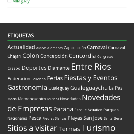
Villaguay
ETIQUETAS
Actualidad
Carnaval
Carnaval
Capacitación
Aldeas Alemanas
Colon
Concordia
Concepción
Chajari
Congresos
Entre Rios
Deportes
Diamante
Crespo
Fiestas y Eventos
Ferias
Federacion
Feliciano
Gastronomia
Gualeguaychu
La Paz
Gualeguay
Novedades
Motoencuentro
Novedades
Macia
Museos
de Empresas
Parana
Parques
Parque Acuatico
Playas
San Jose
Pesca
Nacionales
Piedras Blancas
Santa Elena
Turismo
Sitios a visitar
Termas