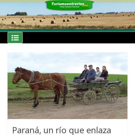
Skip
to
content
Noticias
Turismoentrerios.com
Paraná, un río que enlaza