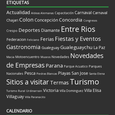
ETIQUETAS
Actualidad
Carnaval
Carnaval
Capacitación
Aldeas Alemanas
Colon
Concordia
Concepción
Chajari
Congresos
Entre Rios
Deportes
Diamante
Crespo
Fiestas y Eventos
Ferias
Federacion
Feliciano
Gastronomia
Gualeguaychu
La Paz
Gualeguay
Novedades
Motoencuentro
Novedades
Macia
Museos
de Empresas
Parana
Parques
Parque Acuatico
Playas
San Jose
Pesca
Nacionales
Piedras Blancas
Santa Elena
Turismo
Sitios a visitar
Termas
Victoria
Villa Elisa
Villa Dominguez
Turismo Rural
Urdinarrain
Villaguay
Villa Paranacito
CALENDARIO