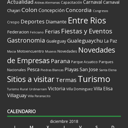
Actualidad
Carnaval
Carnaval
Capacitación
Aldeas Alemanas
Colon
Concordia
Concepción
Chajari
Congresos
Entre Rios
Deportes
Diamante
Crespo
Fiestas y Eventos
Ferias
Federacion
Feliciano
Gastronomia
Gualeguaychu
La Paz
Gualeguay
Novedades
Motoencuentro
Novedades
Macia
Museos
de Empresas
Parana
Parques
Parque Acuatico
Playas
San Jose
Pesca
Nacionales
Piedras Blancas
Santa Elena
Turismo
Sitios a visitar
Termas
Victoria
Villa Elisa
Villa Dominguez
Turismo Rural
Urdinarrain
Villaguay
Villa Paranacito
CALENDARIO
diciembre 2018
L
M
X
J
V
S
D