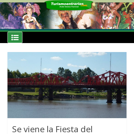
Skip
to
content
Noticias
Turismoentrerios.com
Se viene la Fiesta del