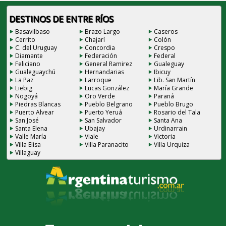
DESTINOS DE ENTRE RÍOS
Basavilbaso
Brazo Largo
Caseros
Cerrito
Chajarí
Colón
C. del Uruguay
Concordia
Crespo
Diamante
Federación
Federal
Feliciano
General Ramirez
Gualeguay
Gualeguaychú
Hernandarias
Ibicuy
La Paz
Larroque
Lib. San Martín
Liebig
Lucas González
María Grande
Nogoyá
Oro Verde
Paraná
Piedras Blancas
Pueblo Belgrano
Pueblo Brugo
Puerto Alvear
Puerto Yeruá
Rosario del Tala
San José
San Salvador
Santa Ana
Santa Elena
Ubajay
Urdinarrain
Valle María
Viale
Victoria
Villa Elisa
Villa Paranacito
Villa Urquiza
Villaguay