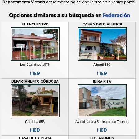
Departamento Victoria
actualmente no se encuentra en nuestro portal.
Descubrir alternativas de
Casas y D
Opciones similares a su búsqueda en
Federación
EL ENCUENTRO
CASA Y DPTO ALBERDI
Los Jazmines 1076
Alberdi 330
DEPARTAMENTO CÓRDOBA
IBIRA PITÁ
Córdoba 653
Av del Lago a 5 minutos de Termas
CASA DE LA PLAYA
LOS AROMOS