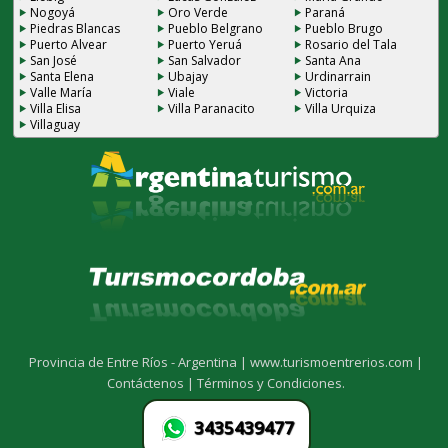
Nogoyá
Oro Verde
Paraná
Piedras Blancas
Pueblo Belgrano
Pueblo Brugo
Puerto Alvear
Puerto Yeruá
Rosario del Tala
San José
San Salvador
Santa Ana
Santa Elena
Ubajay
Urdinarrain
Valle María
Viale
Victoria
Villa Elisa
Villa Paranacito
Villa Urquiza
Villaguay
Provincia de Entre Ríos - Argentina |
www.turismoentrerios.com |
Contáctenos |
Términos y Condiciones.
3435439477