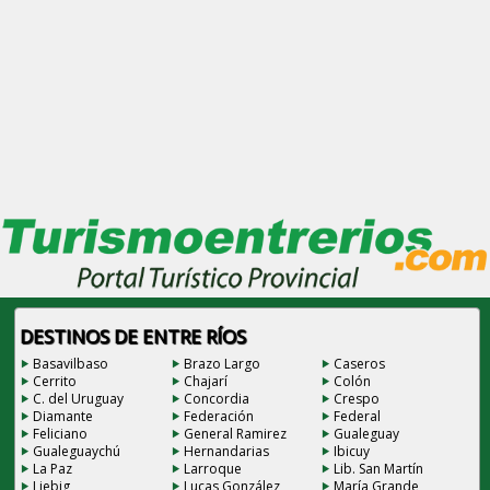
DESTINOS DE ENTRE RÍOS
Basavilbaso
Brazo Largo
Caseros
Cerrito
Chajarí
Colón
C. del Uruguay
Concordia
Crespo
Diamante
Federación
Federal
Feliciano
General Ramirez
Gualeguay
Gualeguaychú
Hernandarias
Ibicuy
La Paz
Larroque
Lib. San Martín
Liebig
Lucas González
María Grande