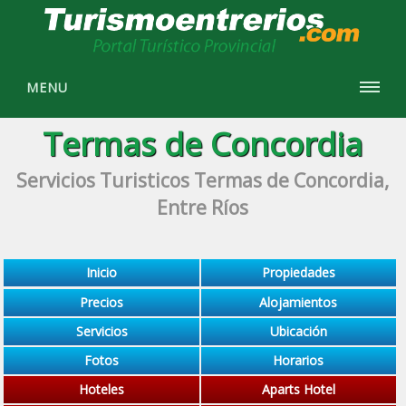
MENU
Termas de Concordia
Servicios Turisticos Termas de Concordia,
Entre Ríos
Inicio
Propiedades
Precios
Alojamientos
Servicios
Ubicación
Fotos
Horarios
Hoteles
Aparts Hotel