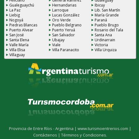
Feliciano
General Ramirez
Gualeguay
Gualeguaychú
Hernandarias
Ibicuy
La Paz
Larroque
Lib. San Martín
Liebig
Lucas González
María Grande
Nogoyá
Oro Verde
Paraná
Piedras Blancas
Pueblo Belgrano
Pueblo Brugo
Puerto Alvear
Puerto Yeruá
Rosario del Tala
San José
San Salvador
Santa Ana
Santa Elena
Ubajay
Urdinarrain
Valle María
Viale
Victoria
Villa Elisa
Villa Paranacito
Villa Urquiza
Villaguay
Provincia de Entre Ríos - Argentina |
www.turismoentrerios.com |
Contáctenos |
Términos y Condiciones.