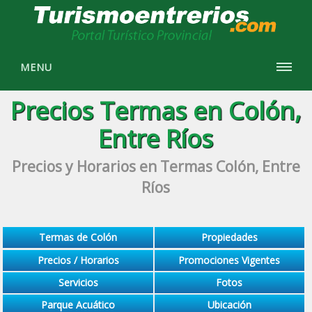
MENU
Precios Termas en Colón,
Entre Ríos
Precios y Horarios en Termas Colón, Entre
Ríos
Termas de Colón
Propiedades
Precios / Horarios
Promociones Vigentes
Servicios
Fotos
Parque Acuático
Ubicación