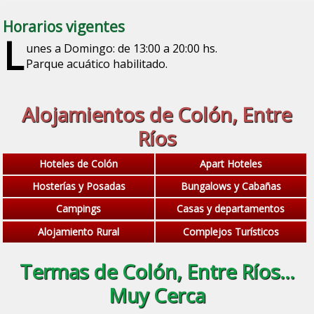
Horarios vigentes
L
unes a Domingo: de 13:00 a 20:00 hs.
Parque acuático habilitado.
Alojamientos de Colón, Entre
Ríos
Hoteles de Colón
Apart Hoteles
Hosterías y Posadas
Bungalows y Cabañas
Campings
Casas y departamentos
Alojamiento Rural
Complejos Turísticos
Termas de Colón, Entre Ríos...
Muy Cerca