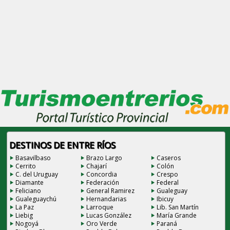
DESTINOS DE ENTRE RÍOS
Basavilbaso
Brazo Largo
Caseros
Cerrito
Chajarí
Colón
C. del Uruguay
Concordia
Crespo
Diamante
Federación
Federal
Feliciano
General Ramirez
Gualeguay
Gualeguaychú
Hernandarias
Ibicuy
La Paz
Larroque
Lib. San Martín
Liebig
Lucas González
María Grande
Nogoyá
Oro Verde
Paraná