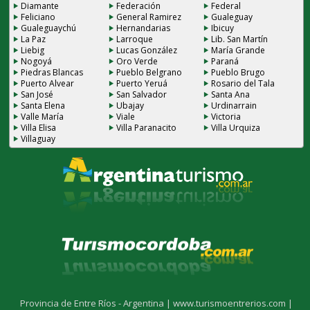
Diamante
Federación
Federal
Feliciano
General Ramirez
Gualeguay
Gualeguaychú
Hernandarias
Ibicuy
La Paz
Larroque
Lib. San Martín
Liebig
Lucas González
María Grande
Nogoyá
Oro Verde
Paraná
Piedras Blancas
Pueblo Belgrano
Pueblo Brugo
Puerto Alvear
Puerto Yeruá
Rosario del Tala
San José
San Salvador
Santa Ana
Santa Elena
Ubajay
Urdinarrain
Valle María
Viale
Victoria
Villa Elisa
Villa Paranacito
Villa Urquiza
Villaguay
Provincia de Entre Ríos - Argentina |
www.turismoentrerios.com |