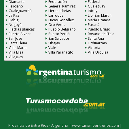
Diamante
Federación
Federal
Feliciano
General Ramirez
Gualeguay
Gualeguaychú
Hernandarias
Ibicuy
La Paz
Larroque
Lib. San Martín
Liebig
Lucas González
María Grande
Nogoyá
Oro Verde
Paraná
Piedras Blancas
Pueblo Belgrano
Pueblo Brugo
Puerto Alvear
Puerto Yeruá
Rosario del Tala
San José
San Salvador
Santa Ana
Santa Elena
Ubajay
Urdinarrain
Valle María
Viale
Victoria
Villa Elisa
Villa Paranacito
Villa Urquiza
Villaguay
Provincia de Entre Ríos - Argentina |
www.turismoentrerios.com |