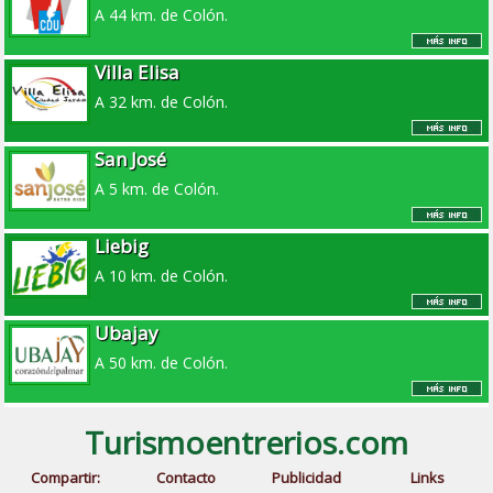
A 44 km. de Colón.
Villa Elisa
A 32 km. de Colón.
San José
A 5 km. de Colón.
Liebig
A 10 km. de Colón.
Ubajay
A 50 km. de Colón.
Turismoentrerios.com
Compartir:
Contacto
Publicidad
Links