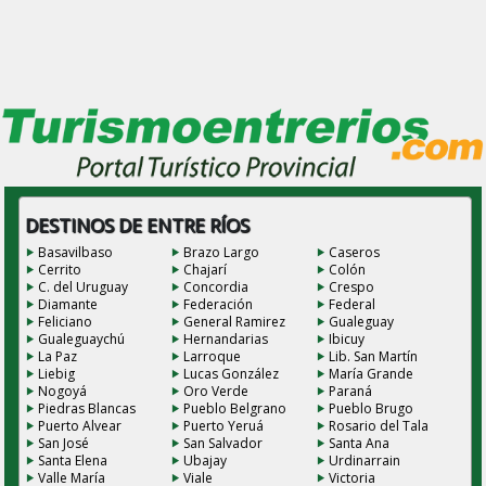
DESTINOS DE ENTRE RÍOS
Basavilbaso
Brazo Largo
Caseros
Cerrito
Chajarí
Colón
C. del Uruguay
Concordia
Crespo
Diamante
Federación
Federal
Feliciano
General Ramirez
Gualeguay
Gualeguaychú
Hernandarias
Ibicuy
La Paz
Larroque
Lib. San Martín
Liebig
Lucas González
María Grande
Nogoyá
Oro Verde
Paraná
Piedras Blancas
Pueblo Belgrano
Pueblo Brugo
Puerto Alvear
Puerto Yeruá
Rosario del Tala
San José
San Salvador
Santa Ana
Santa Elena
Ubajay
Urdinarrain
Valle María
Viale
Victoria