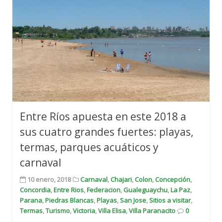
Entre Ríos apuesta en este 2018 a
sus cuatro grandes fuertes: playas,
termas, parques acuáticos y
carnaval
10 enero, 2018
Carnaval
,
Chajari
,
Colon
,
Concepción
,
Concordia
,
Entre Rios
,
Federacion
,
Gualeguaychu
,
La Paz
,
Parana
,
Piedras Blancas
,
Playas
,
San Jose
,
Sitios a visitar
,
Termas
,
Turismo
,
Victoria
,
Villa Elisa
,
Villa Paranacito
0