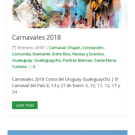
Carnavales 2018
18 enero, 2018
Carnaval
,
Chajari
,
Concepción
,
Concordia
,
Diamante
,
Entre Rios
,
Fiestas y Eventos
,
Gualeguay
,
Gualeguaychu
,
Piedras Blancas
,
Santa Elena
,
Turismo
0
Carnavales 2018 Costa del Uruguay Gualeguaychú | El
Carnaval del País 6, 13 y 27 de Enero 3, 10, 11, 12, 17 y
24
Leer más