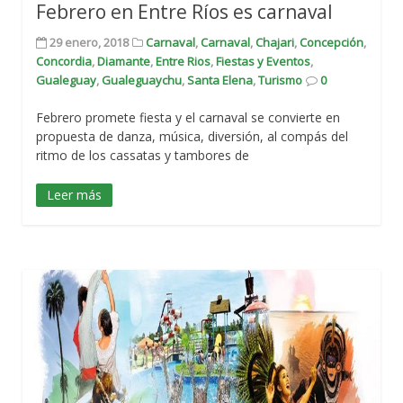
Febrero en Entre Ríos es carnaval
29 enero, 2018
Carnaval
,
Carnaval
,
Chajari
,
Concepción
,
Concordia
,
Diamante
,
Entre Rios
,
Fiestas y Eventos
,
Gualeguay
,
Gualeguaychu
,
Santa Elena
,
Turismo
0
Febrero promete fiesta y el carnaval se convierte en
propuesta de danza, música, diversión, al compás del
ritmo de los cassatas y tambores de
Leer más