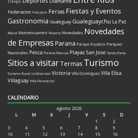
Deportes
Diamante
Crespo
Fiestas y Eventos
Ferias
Federacion
Feliciano
Gastronomia
Gualeguaychu
La Paz
Gualeguay
Novedades
Motoencuentro
Novedades
Macia
Museos
de Empresas
Parana
Parques
Parque Acuatico
Playas
San Jose
Pesca
Nacionales
Piedras Blancas
Santa Elena
Turismo
Sitios a visitar
Termas
Victoria
Villa Elisa
Villa Dominguez
Turismo Rural
Urdinarrain
Villaguay
Villa Paranacito
CALENDARIO
agosto 2026
L
M
X
J
V
S
D
1
2
3
4
5
6
7
8
9
10
11
12
13
14
15
16