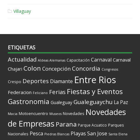
Villaguay
ETIQUETAS
Actualidad
Carnaval
Carnaval
Capacitación
Aldeas Alemanas
Colon
Concordia
Concepción
Chajari
Congresos
Entre Rios
Deportes
Diamante
Crespo
Fiestas y Eventos
Ferias
Federacion
Feliciano
Gastronomia
Gualeguaychu
La Paz
Gualeguay
Novedades
Motoencuentro
Novedades
Macia
Museos
de Empresas
Parana
Parques
Parque Acuatico
Playas
San Jose
Pesca
Nacionales
Piedras Blancas
Santa Elena