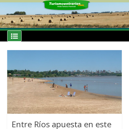
Skip
to
content
Noticias
Turismoentrerios.com
Entre Ríos apuesta en este