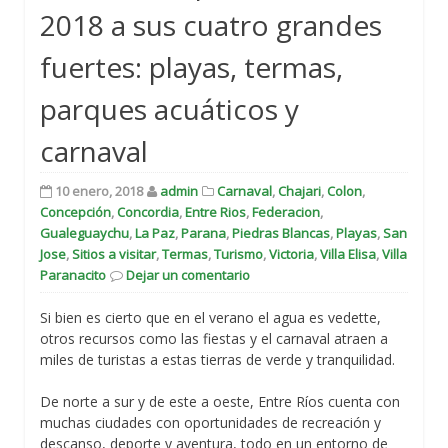
2018 a sus cuatro grandes
fuertes: playas, termas,
parques acuáticos y
carnaval
10 enero, 2018
admin
Carnaval
,
Chajari
,
Colon
,
Concepción
,
Concordia
,
Entre Rios
,
Federacion
,
Gualeguaychu
,
La Paz
,
Parana
,
Piedras Blancas
,
Playas
,
San
Jose
,
Sitios a visitar
,
Termas
,
Turismo
,
Victoria
,
Villa Elisa
,
Villa
Paranacito
Dejar un comentario
Si bien es cierto que en el verano el agua es vedette,
otros recursos como las fiestas y el carnaval atraen a
miles de turistas a estas tierras de verde y tranquilidad.
De norte a sur y de este a oeste, Entre Ríos cuenta con
muchas ciudades con oportunidades de recreación y
descanso, deporte y aventura, todo en un entorno de