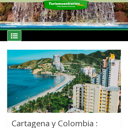
Skip
to
content
Noticias
Turismoentrerios.com
Cartagena y Colombia :