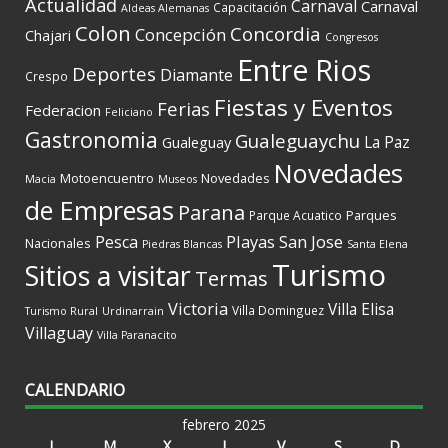
Actualidad
Carnaval
Carnaval
Capacitación
Aldeas Alemanas
Colon
Concordia
Concepción
Chajari
Congresos
Entre Rios
Deportes
Diamante
Crespo
Fiestas y Eventos
Ferias
Federacion
Feliciano
Gastronomia
Gualeguaychu
La Paz
Gualeguay
Novedades
Motoencuentro
Novedades
Macia
Museos
de Empresas
Parana
Parques
Parque Acuatico
Playas
San Jose
Pesca
Nacionales
Piedras Blancas
Santa Elena
Turismo
Sitios a visitar
Termas
Victoria
Villa Elisa
Villa Dominguez
Turismo Rural
Urdinarrain
Villaguay
Villa Paranacito
CALENDARIO
febrero 2025
L
M
X
J
V
S
D