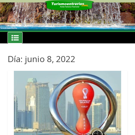
Skip
to
content
Noticias
Turismoentrerios.com
Día: junio 8, 2022