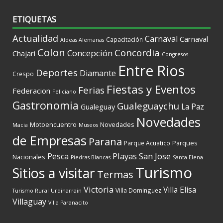
ETIQUETAS
Actualidad
Carnaval
Carnaval
Capacitación
Aldeas Alemanas
Colon
Concordia
Concepción
Chajari
Congresos
Entre Rios
Deportes
Diamante
Crespo
Fiestas y Eventos
Ferias
Federacion
Feliciano
Gastronomia
Gualeguaychu
La Paz
Gualeguay
Novedades
Motoencuentro
Novedades
Macia
Museos
de Empresas
Parana
Parques
Parque Acuatico
Playas
San Jose
Pesca
Nacionales
Piedras Blancas
Santa Elena
Turismo
Sitios a visitar
Termas
Victoria
Villa Elisa
Villa Dominguez
Turismo Rural
Urdinarrain
Villaguay
Villa Paranacito