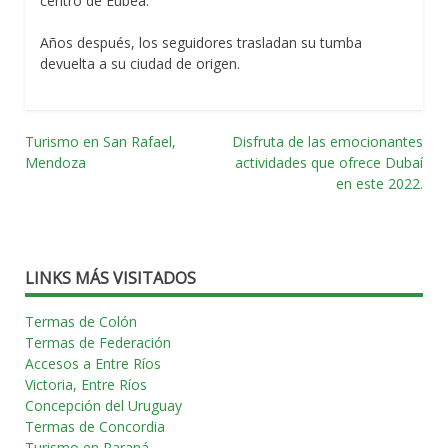
centro de Eubea.
Años después, los seguidores trasladan su tumba
devuelta a su ciudad de origen.
Turismo en San Rafael,
Disfruta de las emocionantes
Navegación
Mendoza
actividades que ofrece Dubaí
en este 2022.
por
las
entradas
LINKS MÁS VISITADOS
Termas de Colón
Termas de Federación
Accesos a Entre Ríos
Victoria, Entre Ríos
Concepción del Uruguay
Termas de Concordia
Turismo en Paraná