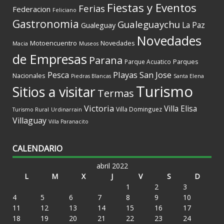
Fiestas y Eventos
Ferias
Federacion
Feliciano
Gastronomia
Gualeguaychu
La Paz
Gualeguay
Novedades
Motoencuentro
Novedades
Macia
Museos
de Empresas
Parana
Parques
Parque Acuatico
Playas
San Jose
Pesca
Nacionales
Piedras Blancas
Santa Elena
Turismo
Sitios a visitar
Termas
Victoria
Villa Elisa
Villa Dominguez
Turismo Rural
Urdinarrain
Villaguay
Villa Paranacito
CALENDARIO
abril 2022
L
M
X
J
V
S
D
1
2
3
4
5
6
7
8
9
10
11
12
13
14
15
16
17
18
19
20
21
22
23
24