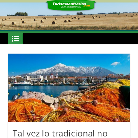
Skip
to
content
Noticias
Turismoentrerios.com
Tal vez lo tradicional no