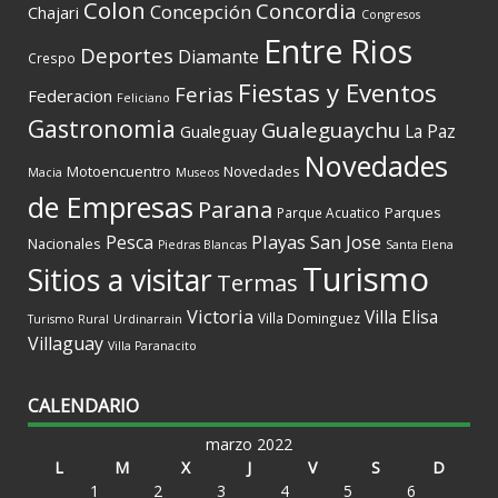
Colon
Concordia
Concepción
Chajari
Congresos
Entre Rios
Deportes
Diamante
Crespo
Fiestas y Eventos
Ferias
Federacion
Feliciano
Gastronomia
Gualeguaychu
La Paz
Gualeguay
Novedades
Motoencuentro
Novedades
Macia
Museos
de Empresas
Parana
Parques
Parque Acuatico
Playas
San Jose
Pesca
Nacionales
Piedras Blancas
Santa Elena
Turismo
Sitios a visitar
Termas
Victoria
Villa Elisa
Villa Dominguez
Turismo Rural
Urdinarrain
Villaguay
Villa Paranacito
CALENDARIO
marzo 2022
L
M
X
J
V
S
D
1
2
3
4
5
6