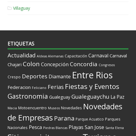
Villaguay
ETIQUETAS
Actualidad
Carnaval
Carnaval
Capacitación
Aldeas Alemanas
Colon
Concordia
Concepción
Chajari
Congresos
Entre Rios
Deportes
Diamante
Crespo
Fiestas y Eventos
Ferias
Federacion
Feliciano
Gastronomia
Gualeguaychu
La Paz
Gualeguay
Novedades
Motoencuentro
Novedades
Macia
Museos
de Empresas
Parana
Parques
Parque Acuatico
Playas
San Jose
Pesca
Nacionales
Piedras Blancas
Santa Elena