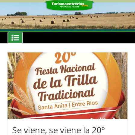
Skip
to
content
Noticias
Turismoentrerios.com
Se viene, se viene la 20º