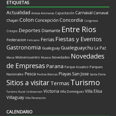
ETIQUETAS
Actualidad
Carnaval
Carnaval
Capacitación
Aldeas Alemanas
Colon
Concordia
Concepción
Chajari
Congresos
Entre Rios
Deportes
Diamante
Crespo
Fiestas y Eventos
Ferias
Federacion
Feliciano
Gastronomia
Gualeguaychu
La Paz
Gualeguay
Novedades
Motoencuentro
Novedades
Macia
Museos
de Empresas
Parana
Parques
Parque Acuatico
Playas
San Jose
Pesca
Nacionales
Piedras Blancas
Santa Elena
Turismo
Sitios a visitar
Termas
Victoria
Villa Elisa
Villa Dominguez
Turismo Rural
Urdinarrain
Villaguay
Villa Paranacito
CALENDARIO