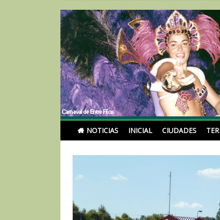
Skip
to
content
Noticias Turismoentr
NOTICIAS
INICIAL
CIUDADES
TE