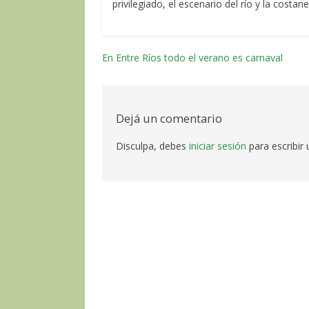
privilegiado, el escenario del río y la costane
En Entre Ríos todo el verano es carnaval
Navegación
por
las
Dejá un comentario
entradas
Disculpa, debes
iniciar sesión
para escribir