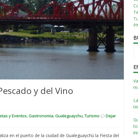
Co
T
T
PN
B
E
Va
má
 Pescado y del Vino
La
te
estas y Eventos
,
Gastronomia
,
Gualeguaychu
,
Turismo
Dejar
Gu
to
in
aliza en el puerto de la ciudad de Gualeguaychú la Fiesta del