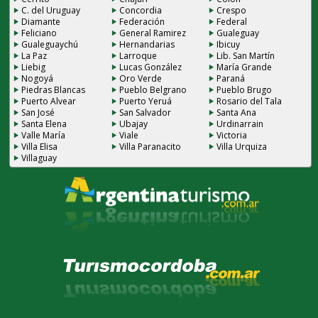
C. del Uruguay
Concordia
Crespo
Diamante
Federación
Federal
Feliciano
General Ramirez
Gualeguay
Gualeguaychú
Hernandarias
Ibicuy
La Paz
Larroque
Lib. San Martín
Liebig
Lucas González
María Grande
Nogoyá
Oro Verde
Paraná
Piedras Blancas
Pueblo Belgrano
Pueblo Brugo
Puerto Alvear
Puerto Yeruá
Rosario del Tala
San José
San Salvador
Santa Ana
Santa Elena
Ubajay
Urdinarrain
Valle María
Viale
Victoria
Villa Elisa
Villa Paranacito
Villa Urquiza
Villaguay