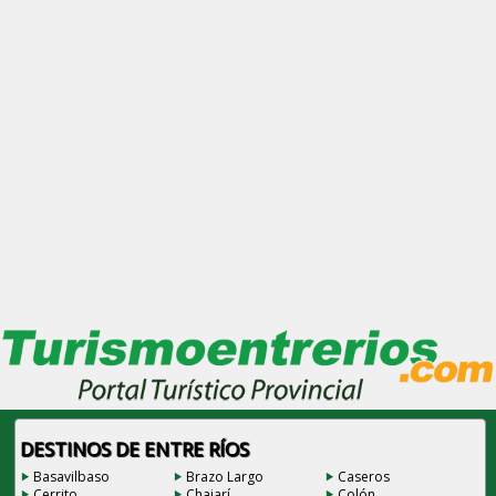
DESTINOS DE ENTRE RÍOS
Basavilbaso
Brazo Largo
Caseros
Cerrito
Chajarí
Colón