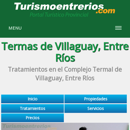
MENU
Termas de Villaguay, Entre
Ríos
Tratamientos en el Complejo Termal de
Villaguay, Entre Ríos
Inicio
Propiedades
Tratamientos
Servicios
Precios