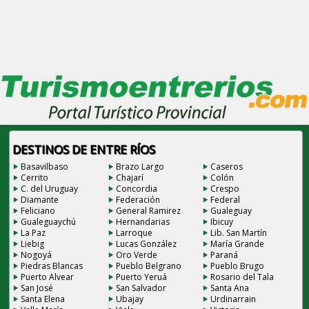
DESTINOS DE ENTRE RÍOS
Basavilbaso
Brazo Largo
Caseros
Cerrito
Chajarí
Colón
C. del Uruguay
Concordia
Crespo
Diamante
Federación
Federal
Feliciano
General Ramirez
Gualeguay
Gualeguaychú
Hernandarias
Ibicuy
La Paz
Larroque
Lib. San Martín
Liebig
Lucas González
María Grande
Nogoyá
Oro Verde
Paraná
Piedras Blancas
Pueblo Belgrano
Pueblo Brugo
Puerto Alvear
Puerto Yeruá
Rosario del Tala
San José
San Salvador
Santa Ana
Santa Elena
Ubajay
Urdinarrain