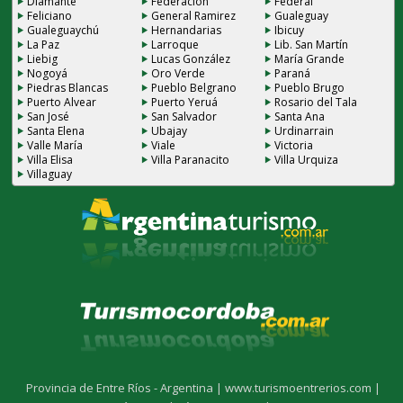
Diamante
Federación
Federal
Feliciano
General Ramirez
Gualeguay
Gualeguaychú
Hernandarias
Ibicuy
La Paz
Larroque
Lib. San Martín
Liebig
Lucas González
María Grande
Nogoyá
Oro Verde
Paraná
Piedras Blancas
Pueblo Belgrano
Pueblo Brugo
Puerto Alvear
Puerto Yeruá
Rosario del Tala
San José
San Salvador
Santa Ana
Santa Elena
Ubajay
Urdinarrain
Valle María
Viale
Victoria
Villa Elisa
Villa Paranacito
Villa Urquiza
Villaguay
Provincia de Entre Ríos - Argentina |
www.turismoentrerios.com |