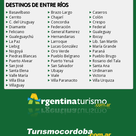
DESTINOS DE ENTRE RÍOS
Basavilbaso
Brazo Largo
Caseros
Cerrito
Chajarí
Colón
C. del Uruguay
Concordia
Crespo
Diamante
Federación
Federal
Feliciano
General Ramirez
Gualeguay
Gualeguaychú
Hernandarias
Ibicuy
La Paz
Larroque
Lib. San Martín
Liebig
Lucas González
María Grande
Nogoyá
Oro Verde
Paraná
Piedras Blancas
Pueblo Belgrano
Pueblo Brugo
Puerto Alvear
Puerto Yeruá
Rosario del Tala
San José
San Salvador
Santa Ana
Santa Elena
Ubajay
Urdinarrain
Valle María
Viale
Victoria
Villa Elisa
Villa Paranacito
Villa Urquiza
Villaguay