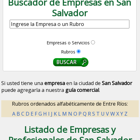
Buscador de Empresas en San
Salvador
Empresas o Servicios
Rubros
Si usted tiene una
empresa
en la ciudad de
San Salvador
puede agregarla a nuestra
guía comercial
.
Rubros ordenados alfabéticamente de Entre Ríos:
A
B
C
D
E
F
G
H
I
J
K
L
M
N
O
P
Q
R
S
T
U
V
W
X
Y
Z
Listado de Empresas y
Profesionales de San Salvador