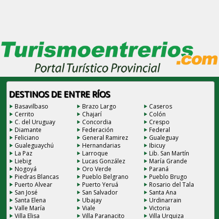
DESTINOS DE ENTRE RÍOS
Basavilbaso
Brazo Largo
Caseros
Cerrito
Chajarí
Colón
C. del Uruguay
Concordia
Crespo
Diamante
Federación
Federal
Feliciano
General Ramirez
Gualeguay
Gualeguaychú
Hernandarias
Ibicuy
La Paz
Larroque
Lib. San Martín
Liebig
Lucas González
María Grande
Nogoyá
Oro Verde
Paraná
Piedras Blancas
Pueblo Belgrano
Pueblo Brugo
Puerto Alvear
Puerto Yeruá
Rosario del Tala
San José
San Salvador
Santa Ana
Santa Elena
Ubajay
Urdinarrain
Valle María
Viale
Victoria
Villa Elisa
Villa Paranacito
Villa Urquiza