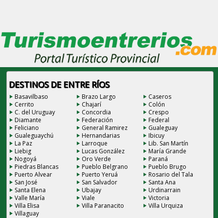
DESTINOS DE ENTRE RÍOS
Basavilbaso
Brazo Largo
Caseros
Cerrito
Chajarí
Colón
C. del Uruguay
Concordia
Crespo
Diamante
Federación
Federal
Feliciano
General Ramirez
Gualeguay
Gualeguaychú
Hernandarias
Ibicuy
La Paz
Larroque
Lib. San Martín
Liebig
Lucas González
María Grande
Nogoyá
Oro Verde
Paraná
Piedras Blancas
Pueblo Belgrano
Pueblo Brugo
Puerto Alvear
Puerto Yeruá
Rosario del Tala
San José
San Salvador
Santa Ana
Santa Elena
Ubajay
Urdinarrain
Valle María
Viale
Victoria
Villa Elisa
Villa Paranacito
Villa Urquiza
Villaguay