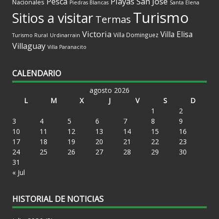
Playas
San Jose
Pesca
Nacionales
Piedras Blancas
Santa Elena
Turismo
Sitios a visitar
Termas
Victoria
Villa Elisa
Villa Dominguez
Turismo Rural
Urdinarrain
Villaguay
Villa Paranacito
CALENDARIO
agosto 2026
L
M
X
J
V
S
D
1
2
3
4
5
6
7
8
9
10
11
12
13
14
15
16
17
18
19
20
21
22
23
24
25
26
27
28
29
30
31
« Jul
HISTORIAL DE NOTICIAS