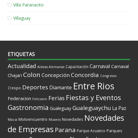
Villa Paranacito
Villaguay
ETIQUETAS
Actualidad
Carnaval
Carnaval
Capacitación
Aldeas Alemanas
Colon
Concordia
Concepción
Chajari
Congresos
Entre Rios
Deportes
Diamante
Crespo
Fiestas y Eventos
Ferias
Federacion
Feliciano
Gastronomia
Gualeguaychu
La Paz
Gualeguay
Novedades
Motoencuentro
Novedades
Macia
Museos
de Empresas
Parana
Parques
Parque Acuatico