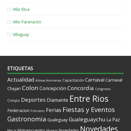
Villa Elisa
Villa Paranacito
Villaguay
ETIQUETAS
Actualidad
Carnaval
Carnaval
Capacitación
Aldeas Alemanas
Colon
Concordia
Concepción
Chajari
Congresos
Entre Rios
Deportes
Diamante
Crespo
Fiestas y Eventos
Ferias
Federacion
Feliciano
Gastronomia
Gualeguaychu
La Paz
Gualeguay
Novedades
Motoencuentro
Novedades
Macia
Museos