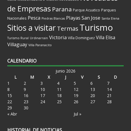
de Empresas
Parana
Parques
Parque Acuatico
Playas
San Jose
Pesca
Nacionales
Piedras Blancas
Santa Elena
Turismo
Sitios a visitar
Termas
Victoria
Villa Elisa
Villa Dominguez
Turismo Rural
Urdinarrain
Villaguay
Villa Paranacito
CALENDARIO
junio 2026
L
M
X
J
V
S
D
1
2
3
4
5
6
7
8
9
10
11
12
13
14
15
16
17
18
19
20
21
22
23
24
25
26
27
28
29
30
« Abr
Jul »
HISTORIAL DE NOTICIAS