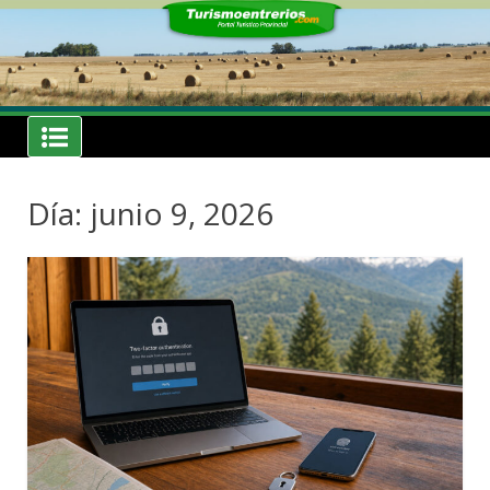
Skip
to
content
Noticias
Turismoentrerios.com
Día: junio 9, 2026