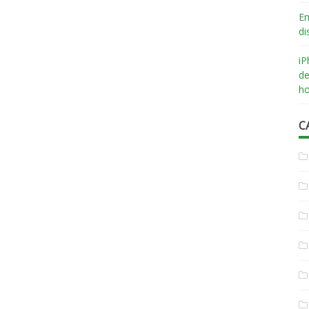
En
di
iP
de
ho
C