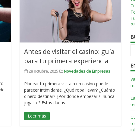
Co
T
T
PN
B
Antes de visitar el casino: guía
para tu primera experiencia
E
s
28 octubre, 2025
Novedades de Empresas
Va
to
Planear tu primera visita a un casino puede
má
 de
parecer intimidante. ¿Qué ropa llevar? ¿Cuánto
dinero destinar? ¿Por dónde empezar si nunca
La
jugaste? Estas dudas
te
Leer más
Gu
to
in