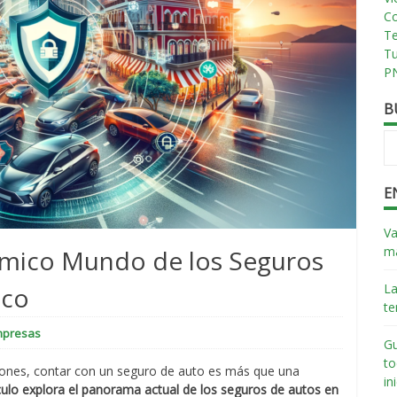
Co
T
T
PN
B
E
Va
má
ámico Mundo de los Seguros
La
ico
te
mpresas
Gu
to
ones, contar con un seguro de auto es más que una
in
ículo explora el panorama actual de los seguros de autos en