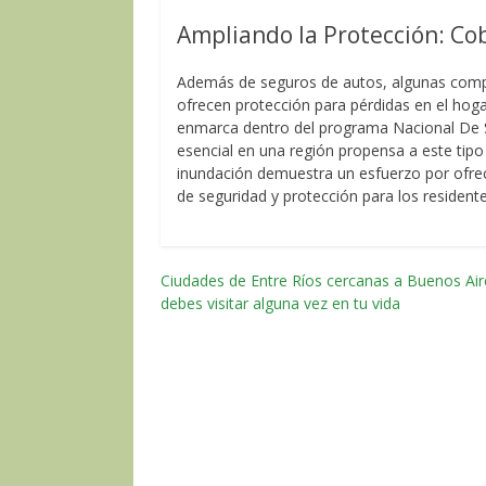
Ampliando la Protección: Co
Además de seguros de autos, algunas compa
ofrecen protección para pérdidas en el hoga
enmarca dentro del programa Nacional De 
esencial en una región propensa a este tipo
inundación demuestra un esfuerzo por ofrec
de seguridad y protección para los resident
Ciudades de Entre Ríos cercanas a Buenos Ai
Navegación
debes visitar alguna vez en tu vida
por
las
entradas