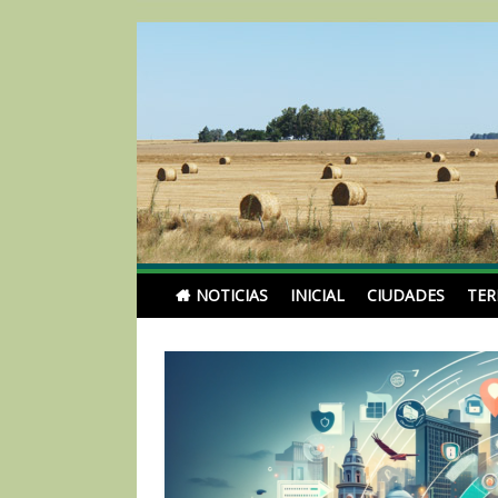
Skip
to
content
Noticias Turismoentr
NOTICIAS
INICIAL
CIUDADES
TE