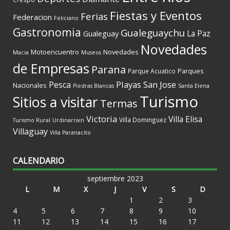
Fiestas y Eventos
Ferias
Federacion
Feliciano
Gastronomia
Gualeguaychu
La Paz
Gualeguay
Novedades
Motoencuentro
Novedades
Macia
Museos
de Empresas
Parana
Parques
Parque Acuatico
Playas
San Jose
Pesca
Nacionales
Piedras Blancas
Santa Elena
Turismo
Sitios a visitar
Termas
Victoria
Villa Elisa
Villa Dominguez
Turismo Rural
Urdinarrain
Villaguay
Villa Paranacito
CALENDARIO
septiembre 2023
L
M
X
J
V
S
D
1
2
3
4
5
6
7
8
9
10
11
12
13
14
15
16
17