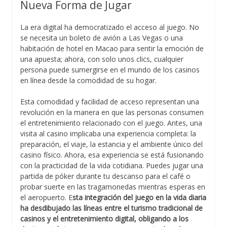
Nueva Forma de Jugar
La era digital ha democratizado el acceso al juego. No
se necesita un boleto de avión a Las Vegas o una
habitación de hotel en Macao para sentir la emoción de
una apuesta; ahora, con solo unos clics, cualquier
persona puede sumergirse en el mundo de los casinos
en línea desde la comodidad de su hogar.
Esta comodidad y facilidad de acceso representan una
revolución en la manera en que las personas consumen
el entretenimiento relacionado con el juego. Antes, una
visita al casino implicaba una experiencia completa: la
preparación, el viaje, la estancia y el ambiente único del
casino físico. Ahora, esa experiencia se está fusionando
con la practicidad de la vida cotidiana. Puedes jugar una
partida de póker durante tu descanso para el café o
probar suerte en las tragamonedas mientras esperas en
el aeropuerto. E
sta integración del juego en la vida diaria
ha desdibujado las líneas entre el turismo tradicional de
casinos y el entretenimiento digital, obligando a los