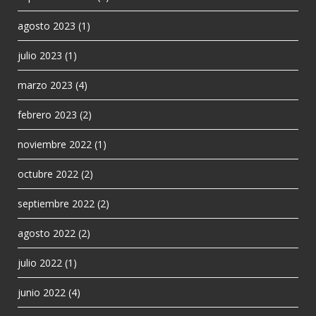
agosto 2023
(1)
julio 2023
(1)
marzo 2023
(4)
febrero 2023
(2)
noviembre 2022
(1)
octubre 2022
(2)
septiembre 2022
(2)
agosto 2022
(2)
julio 2022
(1)
junio 2022
(4)