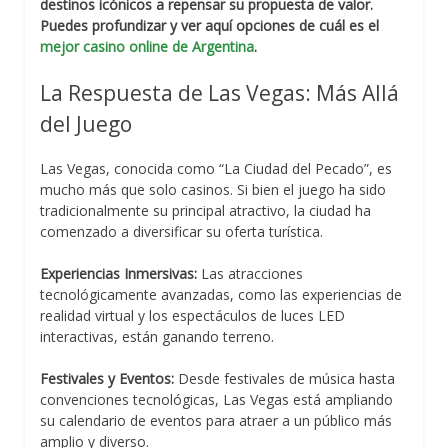
destinos icónicos a repensar su propuesta de valor.
Puedes profundizar y ver aquí opciones de cuál es el
mejor casino online de Argentina
.
La Respuesta de Las Vegas: Más Allá
del Juego
Las Vegas, conocida como “La Ciudad del Pecado”, es
mucho más que solo casinos. Si bien el juego ha sido
tradicionalmente su principal atractivo, la ciudad ha
comenzado a diversificar su oferta turística.
Experiencias Inmersivas:
Las atracciones
tecnológicamente avanzadas, como las experiencias de
realidad virtual y los espectáculos de luces LED
interactivas, están ganando terreno.
Festivales y Eventos:
Desde festivales de música hasta
convenciones tecnológicas, Las Vegas está ampliando
su calendario de eventos para atraer a un público más
amplio y diverso.