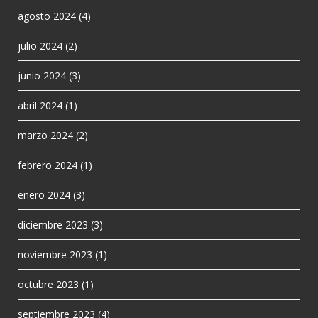
agosto 2024
(4)
julio 2024
(2)
junio 2024
(3)
abril 2024
(1)
marzo 2024
(2)
febrero 2024
(1)
enero 2024
(3)
diciembre 2023
(3)
noviembre 2023
(1)
octubre 2023
(1)
septiembre 2023
(4)