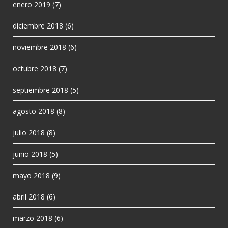
enero 2019
(7)
diciembre 2018
(6)
noviembre 2018
(6)
octubre 2018
(7)
septiembre 2018
(5)
agosto 2018
(8)
julio 2018
(8)
junio 2018
(5)
mayo 2018
(9)
abril 2018
(6)
marzo 2018
(6)