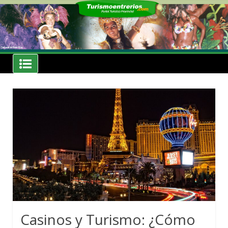
Skip
to
content
Noticias
Turismoentrerios.com
Casinos y Turismo: ¿Cómo