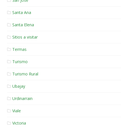
San Jose
Santa Ana
Santa Elena
Sitios a visitar
Termas
Turismo
Turismo Rural
Ubajay
Urdinarrain
Viale
Victoria