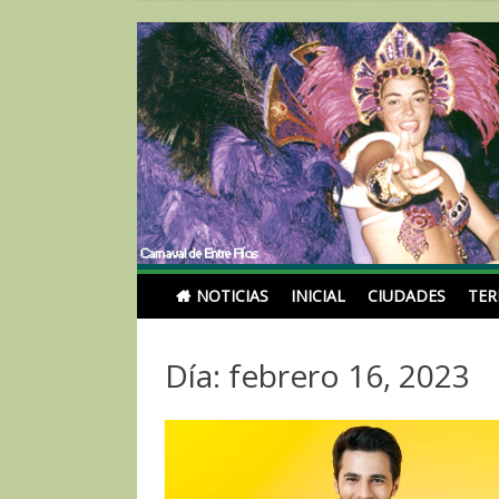
Skip
to
content
Noticias Turismoentr
NOTICIAS
INICIAL
CIUDADES
TE
Día: febrero 16, 2023