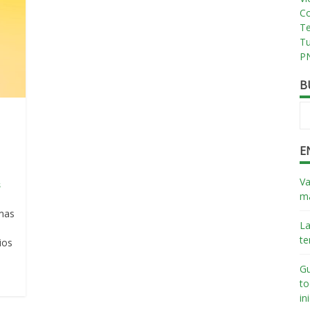
Co
T
T
PN
B
y
E
Va
s
má
rmas
La
te
ios
Gu
to
in