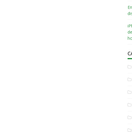
En
di
iP
de
ho
C