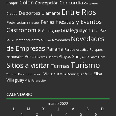
Colon
Concordia
Concepción
Chajari
Congresos
Entre Rios
Deportes
Diamante
Crespo
Fiestas y Eventos
Ferias
Federacion
Feliciano
Gastronomia
Gualeguaychu
La Paz
Gualeguay
Novedades
Motoencuentro
Novedades
Macia
Museos
de Empresas
Parana
Parques
Parque Acuatico
Playas
San Jose
Pesca
Nacionales
Piedras Blancas
Santa Elena
Turismo
Sitios a visitar
Termas
Victoria
Villa Elisa
Villa Dominguez
Turismo Rural
Urdinarrain
Villaguay
Villa Paranacito
CALENDARIO
marzo 2022
L
M
X
J
V
S
D
1
2
3
4
5
6