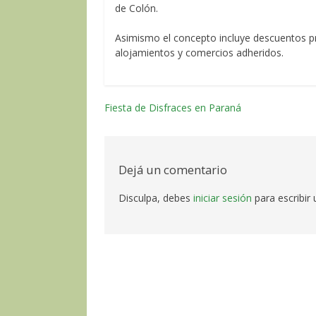
de Colón.
Asimismo el concepto incluye descuentos p
alojamientos y comercios adheridos.
Fiesta de Disfraces en Paraná
Navegación
por
las
Dejá un comentario
entradas
Disculpa, debes
iniciar sesión
para escribir