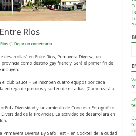
Co
T
T
PN
Entre Ríos
B
 Rios
Dejar un comentario
e desarrollará en Entre Ríos, Primavera Diversa, un
provincia como destino gay friendly. Será el primer fin de
E
 incluyen:
Va
 el club Sauce – Se inscriben cuatro equipos por cada
má
ará la entrega de premios y sorteo de estadías. (Comenzará a
La
te
morEnLaDiversidad y lanzamiento de Concurso Fotográfico
iversidad de la Provincia). La actividad se desarrollará en
Gu
lón.
to
in
na Primavera Diversa By Safo Fest – en Cockteil de la ciudad