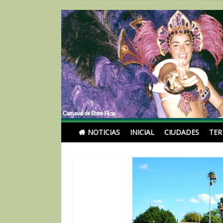
Skip
to
content
Noticias Turismoentr
NOTICIAS
INICIAL
CIUDADES
TE