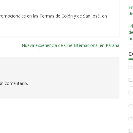
En
di
romocionales en las Termas de Colón y de San José, en
iP
de
ho
Nueva experiencia de Cine Internacional en Paraná
C
 un comentario.