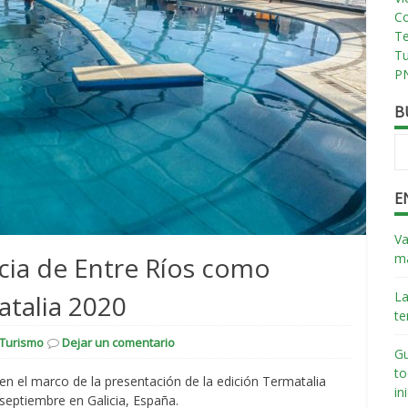
Co
T
T
PN
B
E
Va
má
ncia de Entre Ríos como
La
atalia 2020
te
Turismo
Dejar un comentario
Gu
to
en el marco de la presentación de la edición Termatalia
in
e septiembre en Galicia, España.