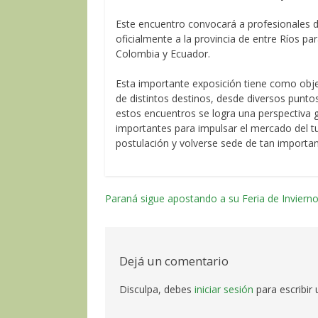
Este encuentro convocará a profesionales d
oficialmente a la provincia de entre Ríos p
Colombia y Ecuador.
Esta importante exposición tiene como obje
de distintos destinos, desde diversos puntos 
estos encuentros se logra una perspectiva g
importantes para impulsar el mercado del tu
postulación y volverse sede de tan importa
Paraná sigue apostando a su Feria de Inviern
Navegación
por
las
Dejá un comentario
entradas
Disculpa, debes
iniciar sesión
para escribir