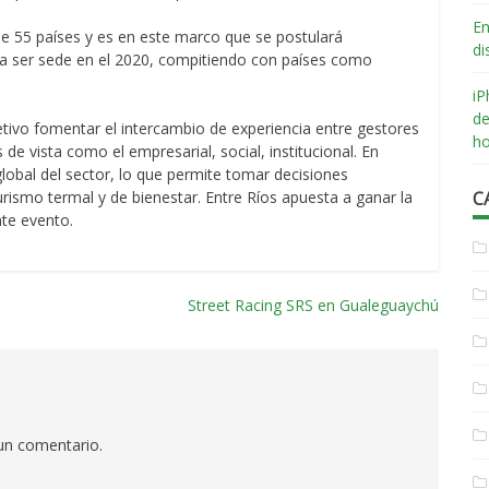
En
e 55 países y es en este marco que se postulará
di
ara ser sede en el 2020, compitiendo con países como
iP
de
tivo fomentar el intercambio de experiencia entre gestores
ho
de vista como el empresarial, social, institucional. En
lobal del sector, lo que permite tomar decisiones
rismo termal y de bienestar. Entre Ríos apuesta a ganar la
C
nte evento.
o
Street Racing SRS en Gualeguaychú
 un comentario.