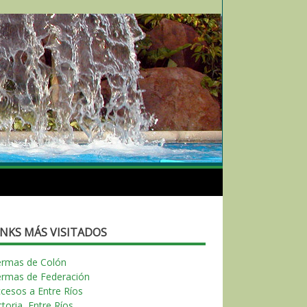
INKS MÁS VISITADOS
ermas de Colón
ermas de Federación
cesos a Entre Ríos
ctoria, Entre Ríos