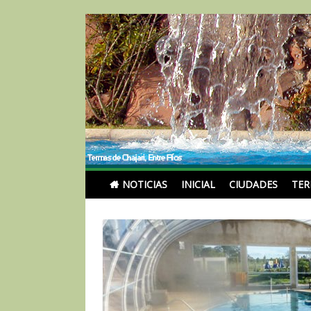
Skip
to
content
Noticias Turismoentr
NOTICIAS
INICIAL
CIUDADES
TE