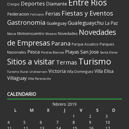
Entre Rios
Deportes
Diamante
Crespo
Fiestas y Eventos
Ferias
Federacion
Feliciano
Gastronomia
Gualeguaychu
La Paz
Gualeguay
Novedades
Motoencuentro
Novedades
Macia
Museos
de Empresas
Parana
Parques
Parque Acuatico
Playas
San Jose
Pesca
Nacionales
Piedras Blancas
Santa Elena
Turismo
Sitios a visitar
Termas
Victoria
Villa Elisa
Villa Dominguez
Turismo Rural
Urdinarrain
Villaguay
Villa Paranacito
CALENDARIO
febrero 2019
L
M
X
J
V
S
D
1
2
3
4
5
6
7
8
9
10
11
12
13
14
15
16
17