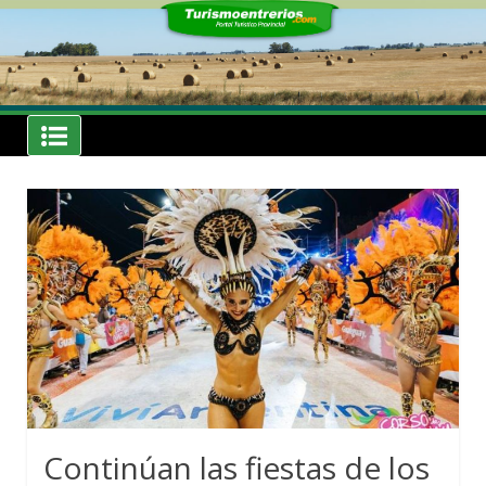
Skip
to
content
Noticias
Turismoentrerios.com
Continúan las fiestas de los