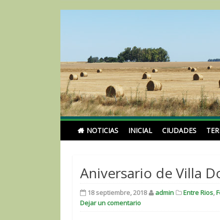
Skip
to
content
Noticias Turismoentr
NOTICIAS
INICIAL
CIUDADES
TE
Aniversario de Villa 
18 septiembre, 2018
admin
Entre Rios
,
F
Dejar un comentario