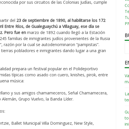
econocida por sus circuitos de las Colonias Judías, cumple
Co
T
T
artir del
23 de septiembre de 1890, al habilitarse los 172
PN
ril Entre Ríos, de Gualeguaychú a Villaguay, ese día se
z. Pero fue en
marzo de 1892 cuando llegó a la Estación
B
5 familias de inmigrantes judíos provenientes de la Rusia
a”, razón por la cual se autodenominaron “pampistas”.
ierras pobladores e inmigrantes dando lugar a una gran
E
alidad prepara un festival popular en el Polideportivo
omidas típicas como asado con cuero, knishes, pirok, entre
Va
buena música:
má
tellano y sus amigos chamameceros, Señal Chamamecera,
La
 Alemán, Grupo Vuelvo, la Banda Líder.
te
os:
Gu
to
rtzie, Ballet Municipal Villa Dominguez, New Style,
in