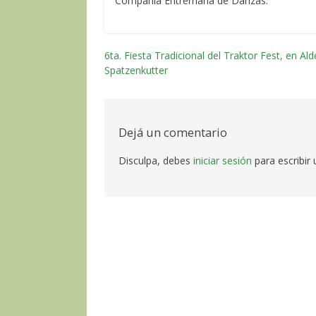
Compañía Entrerriana de Danzas.
6ta. Fiesta Tradicional del Traktor Fest, en Al
Navegación
Spatzenkutter
por
las
Dejá un comentario
entradas
Disculpa, debes
iniciar sesión
para escribir