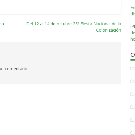
En
di
dea
Del 12 al 14 de octubre 23º Fiesta Nacional de la
iP
Colonización
de
ho
C
 un comentario.