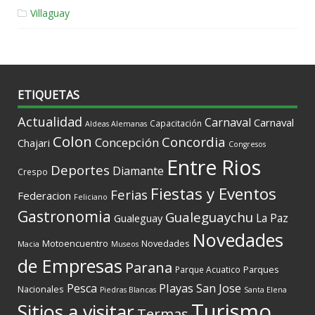
Villaguay
ETIQUETAS
Actualidad
Carnaval
Carnaval
Capacitación
Aldeas Alemanas
Colon
Concordia
Concepción
Chajari
Congresos
Entre Rios
Deportes
Diamante
Crespo
Fiestas y Eventos
Ferias
Federacion
Feliciano
Gastronomia
Gualeguaychu
La Paz
Gualeguay
Novedades
Motoencuentro
Novedades
Macia
Museos
de Empresas
Parana
Parques
Parque Acuatico
Playas
San Jose
Pesca
Nacionales
Piedras Blancas
Santa Elena
Turismo
Sitios a visitar
Termas